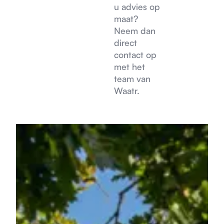
u advies op
maat?
Neem dan
direct
contact op
met het
team van
Waatr.