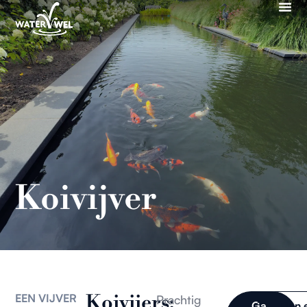
Koivijver
Koivijers:
EEN VIJVER
Prachtig
Ga
Plan 