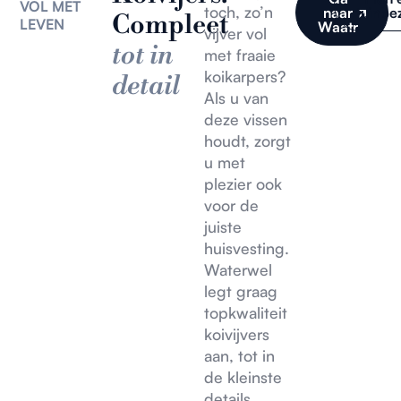
VOL MET
toch, zo’n
naar
tuinbe
Compleet
LEVEN
Waatr
vijver vol
tot in
met fraaie
koikarpers?
detail
Als u van
deze vissen
houdt, zorgt
u met
plezier ook
voor de
juiste
huisvesting.
Waterwel
legt graag
topkwaliteit
koivijvers
aan, tot in
de kleinste
details.