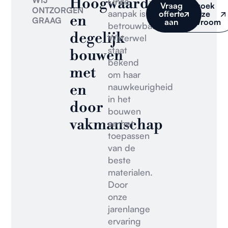
Hoogwaardig
WIJ
Onze
Vraag
Bezoek
ONTZORGEN
aanpak is
offerte
onze
en
GRAAG
aan
showroom
betrouwbaar.
degelijk
Waterwel
staat
bouwen
bekend
met
om haar
en
nauwkeurigheid
in het
door
bouwen
vakmanschap
en het
toepassen
van de
beste
materialen.
Door
onze
jarenlange
ervaring